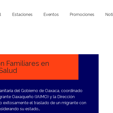
Inicio – Radio Crystal
l
Estaciones
Eventos
Promociones
Noti
Estaciones
Eventos
Promociones
Noticias
n Familiares en
Salud
Para ti
Contacto
anitaria del Gobierno de Oaxaca, coordinado
Migrante Oaxaqueño (IAIMO) y la Dirección
abo exitosamente el traslado de un migrante con
onsiderando su estado…