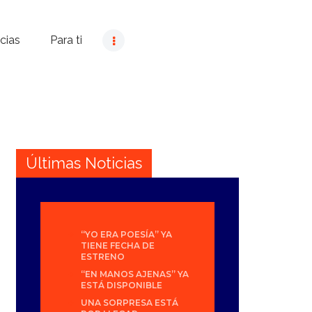
cias
Para ti
Últimas Noticias
“YO ERA POESÍA” YA
TIENE FECHA DE
ESTRENO
“EN MANOS AJENAS” YA
ESTÁ DISPONIBLE
UNA SORPRESA ESTÁ