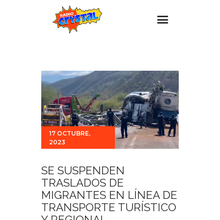
Inicio – Radio Crystal
Estaciones
Eventos
Promociones
Noticias
17 OCTUBRE,
2023
Para ti
Contacto
SE SUSPENDEN
TRASLADOS DE
MIGRANTES EN LÍNEA DE
TRANSPORTE TURÍSTICO
Y REGIONAL.