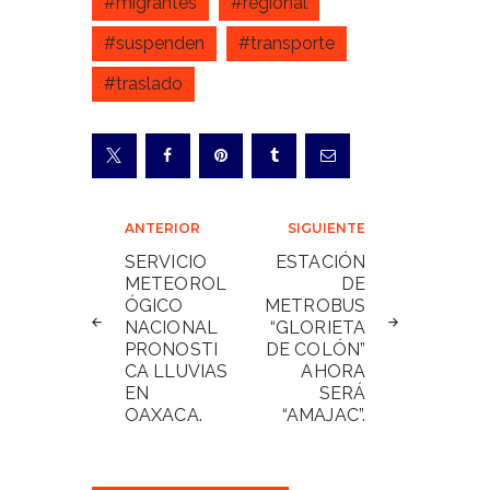
#migrantes
#regional
#suspenden
#transporte
#traslado
Navegación
ANTERIOR
SIGUIENTE
de
SERVICIO
ESTACIÓN
METEOROL
DE
entradas
ÓGICO
METROBUS
NACIONAL
“GLORIETA
PRONOSTI
DE COLÓN”
CA LLUVIAS
AHORA
EN
SERÁ
OAXACA.
“AMAJAC”.