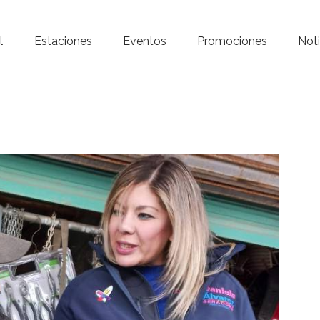
Inicio – Radio Crystal
l
Estaciones
Eventos
Promociones
Noti
Estaciones
Eventos
Promociones
Noticias
Para ti
Contacto