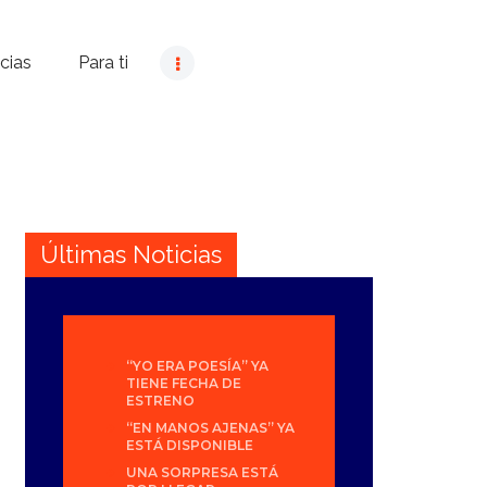
cias
Para ti
Últimas Noticias
“YO ERA POESÍA” YA
TIENE FECHA DE
ESTRENO
“EN MANOS AJENAS” YA
ESTÁ DISPONIBLE
UNA SORPRESA ESTÁ