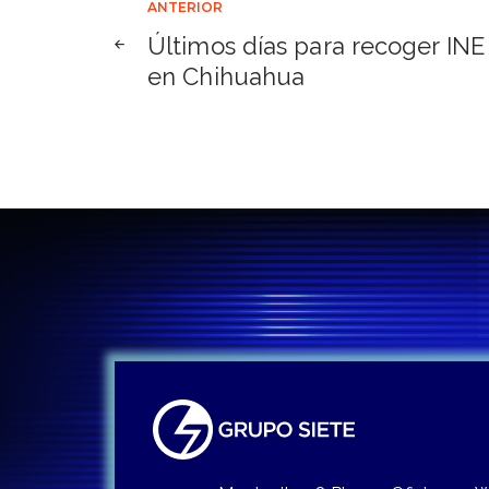
Navegación
ANTERIOR
Últimos días para recoger INE
de
en Chihuahua
entradas