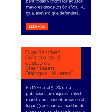
para todas y todos los adultos
mayores desde los 60 años. Al
igual aseveró que defenderá…
LEER MÁS
9
MARZO,
2024
Olga Sánchez
Cordero en el
equipo de
Sheinbaum:
Diálogos “Mujeres”.
En México, el 51.2% de la
población son mujeres, a nivel
mundial nos encontramos en el
lugar 33 en cuanto a paridad de
género de la participación de las