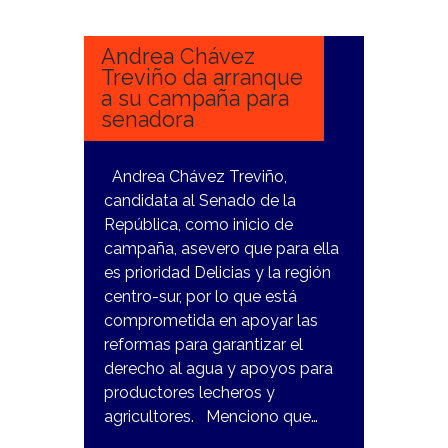
MARZO,
2024
Andrea Chávez
Treviño da arranque
a su campaña para
senadora
Andrea Chávez Treviño,
candidata al Senado de la
República, como inicio de
campaña, asevero que para ella
es prioridad Delicias y la región
centro-sur, por lo que está
comprometida en apoyar las
reformas para garantizar el
derecho al agua y apoyos para
productores lecheros y
agricultores. Menciono que…