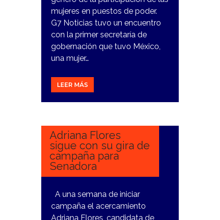
mujeres en puestos de poder.
G7 Noticias tuvo un encuentro
con la primer secretaría de
gobernación que tuvo México,
una mujer…
LEER MÁS
7
MARZO,
2024
Adriana Flores
sigue con su gira de
campaña para
Senadora
A una semana de iniciar
campaña el acercamiento
Adriana Flores, candidata de