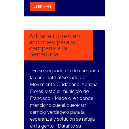
LEER MÁS
4
MARZO,
2024
Adriana Flores en
acciones para su
campaña a la
Senaduría
En su segundo día de campaña
la candidata al Senado por
Movimiento Ciudadano, Adriana
Flores, visto el municipio de
Francisco I. Madero, en donde
menciono que el querer un
cambio verdadero para la
esperanza y solución se refleja
en la gente. Durante su