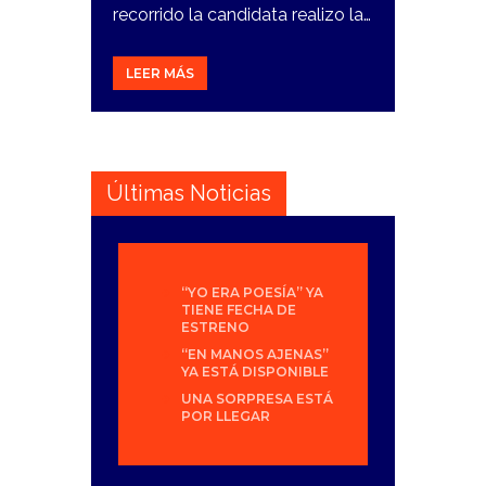
recorrido la candidata realizo la…
LEER MÁS
Últimas Noticias
“YO ERA POESÍA” YA
TIENE FECHA DE
ESTRENO
“EN MANOS AJENAS”
YA ESTÁ DISPONIBLE
UNA SORPRESA ESTÁ
POR LLEGAR