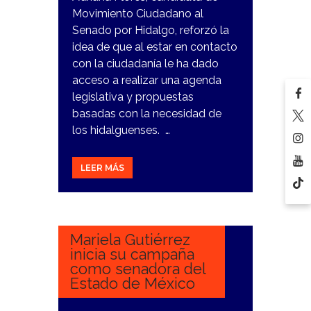
Movimiento Ciudadano al
Senado por Hidalgo, reforzó la
idea de que al estar en contacto
con la ciudadanía le ha dado
acceso a realizar una agenda
legislativa y propuestas
basadas con la necesidad de
los hidalguenses. …
LEER MÁS
5
MARZO,
2024
Mariela Gutiérrez
inicia su campaña
como senadora del
Estado de México