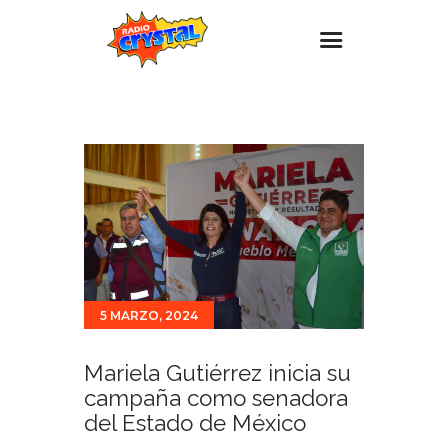
Inicio – Radio Crystal
Estaciones
Eventos
Promociones
Noticias
Para ti
5 MARZO, 2024
Contacto
Mariela Gutiérrez inicia su
campaña como senadora
del Estado de México