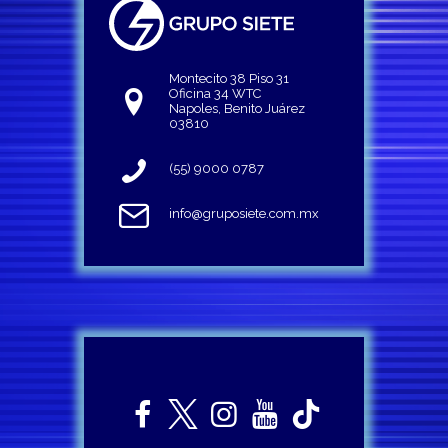
Montecito 38 Piso 31
Oficina 34 WTC
Napoles, Benito Juárez
03810
(55) 9000 0787
info@gruposiete.com.mx