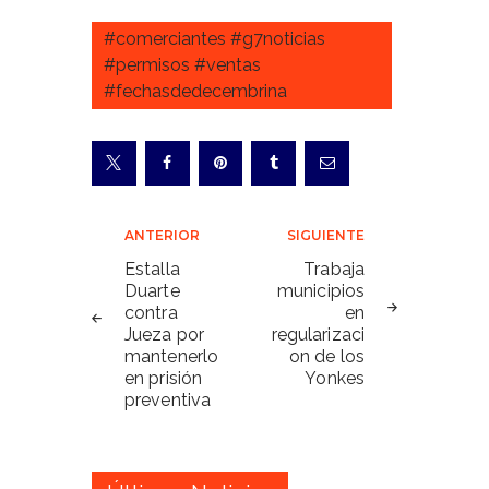
#comerciantes #g7noticias
#permisos #ventas
#fechasdedecembrina
Navegación
ANTERIOR
SIGUIENTE
de
Estalla
Trabaja
Duarte
municipios
entradas
contra
en
Jueza por
regularizaci
mantenerlo
on de los
en prisión
Yonkes
preventiva