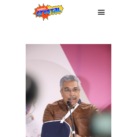
Inicio – Radio Crystal
Estaciones
Eventos
Promociones
Noticias
Para ti
Contacto