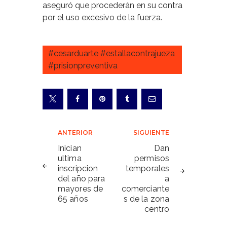
aseguró que procederán en su contra
por el uso excesivo de la fuerza.
#cesarduarte #estallacontrajueza
#prisionpreventiva
Navegación
ANTERIOR
SIGUIENTE
de
Inician
Dan
ultima
permisos
entradas
inscripcion
temporales
del año para
a
mayores de
comerciante
65 años
s de la zona
centro