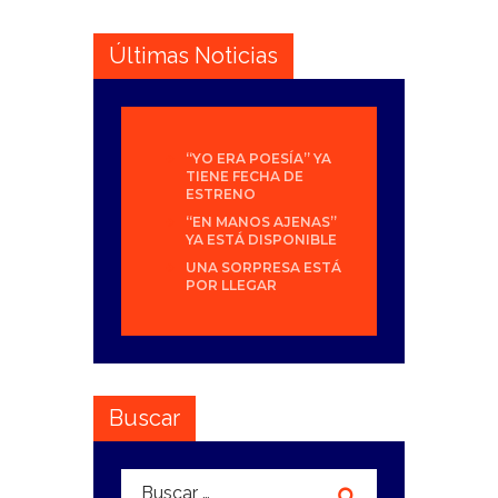
Últimas Noticias
“YO ERA POESÍA” YA
TIENE FECHA DE
ESTRENO
“EN MANOS AJENAS”
YA ESTÁ DISPONIBLE
UNA SORPRESA ESTÁ
POR LLEGAR
Buscar
Buscar: