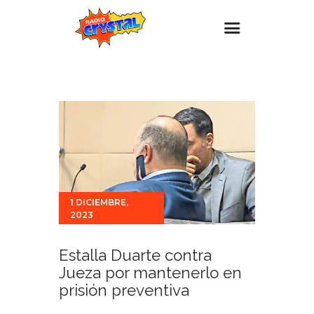
Inicio – Radio Crystal
Estaciones
Eventos
Promociones
Noticias
1 DICIEMBRE,
Para ti
2023
Contacto
Estalla Duarte contra
Jueza por mantenerlo en
prisión preventiva