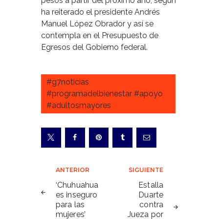
pesos a partir del próximo año, según
ha reiterado el presidente Andrés
Manuel López Obrador y así se
contempla en el Presupuesto de
Egresos del Gobierno federal.
#g7noticias
#programadelbienestar #apoyo
#adultosmayores
Navegación
ANTERIOR
SIGUIENTE
de
‘Chuhuahua
Estalla
es inseguro
Duarte
entradas
para las
contra
mujeres’
Jueza por