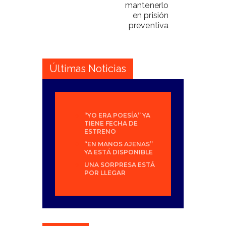
mantenerlo
en prisión
preventiva
Últimas Noticias
“YO ERA POESÍA” YA
TIENE FECHA DE
ESTRENO
“EN MANOS AJENAS”
YA ESTÁ DISPONIBLE
UNA SORPRESA ESTÁ
POR LLEGAR