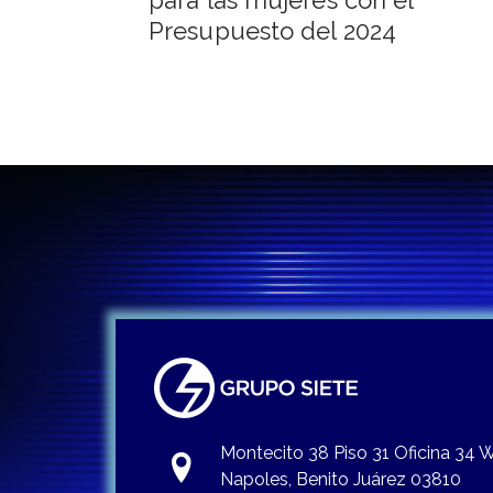
para las mujeres con el
entradas
Presupuesto del 2024
Montecito 38 Piso 31 Oficina 34
Napoles, Benito Juárez 03810