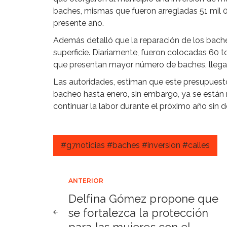
baches, mismas que fueron arregladas 51 mil 
presente año.
Además detalló que la reparación de los bach
superficie. Diariamente, fueron colocadas 60 t
que presentan mayor número de baches, llegan
Las autoridades, estiman que este presupuesto
bacheo hasta enero, sin embargo, ya se están
continuar la labor durante el próximo año sin d
#g7noticias #baches #inversion #calles
Navegación
ANTERIOR
Delfina Gómez propone que
de
se fortalezca la protección