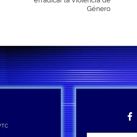
erradicar la Violencia de
Género
 WTC