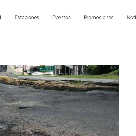
Inicio – Radio Crystal
l
Estaciones
Eventos
Promociones
Noti
Estaciones
Eventos
Promociones
Noticias
Para ti
Contacto