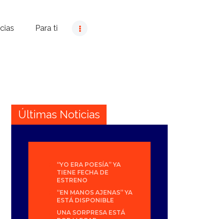
cias
Para ti
Últimas Noticias
“YO ERA POESÍA” YA
TIENE FECHA DE
ESTRENO
“EN MANOS AJENAS” YA
ESTÁ DISPONIBLE
UNA SORPRESA ESTÁ