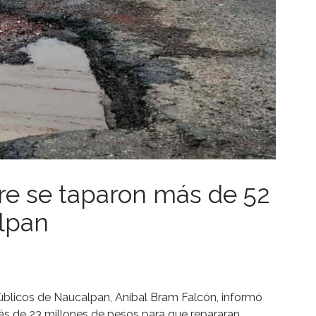
e se taparon más de 52
lpan
 Públicos de Naucalpan, Aníbal Bram Falcón, informó
ás de 23 millones de pesos para que repararan