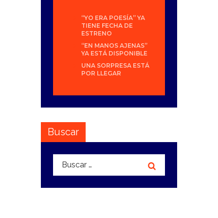
“YO ERA POESÍA” YA
TIENE FECHA DE
ESTRENO
“EN MANOS AJENAS”
YA ESTÁ DISPONIBLE
UNA SORPRESA ESTÁ
POR LLEGAR
Buscar
Buscar: