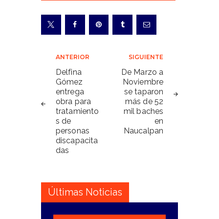
Navegación
ANTERIOR
SIGUIENTE
de
Delfina
De Marzo a
Gómez
Noviembre
entradas
entrega
se taparon
obra para
más de 52
tratamiento
mil baches
s de
en
personas
Naucalpan
discapacita
das
Últimas Noticias