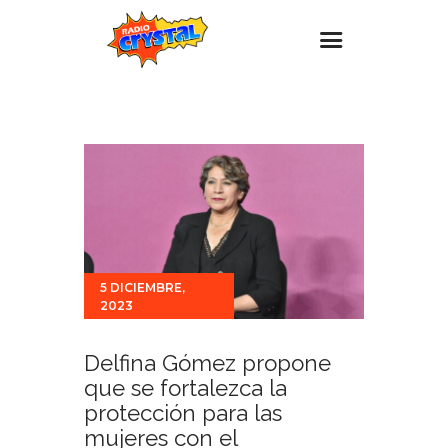
Inicio – Radio Crystal
Estaciones
Eventos
Promociones
Noticias
5 DICIEMBRE,
Para ti
2023
Contacto
Delfina Gómez propone
que se fortalezca la
protección para las
mujeres con el