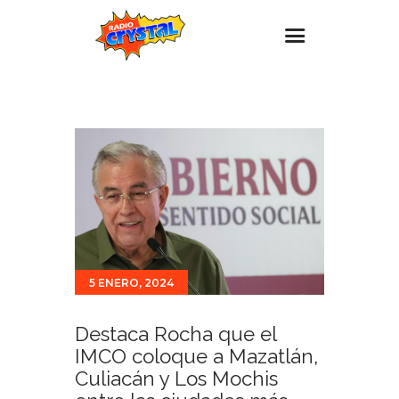
Inicio – Radio Crystal
Estaciones
Eventos
Promociones
Noticias
Para ti
5 ENERO, 2024
Contacto
Destaca Rocha que el
IMCO coloque a Mazatlán,
Culiacán y Los Mochis