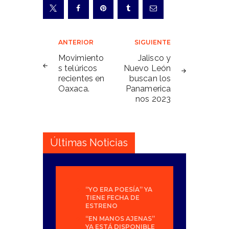
Navegación
ANTERIOR
SIGUIENTE
de
Movimiento
Jalisco y
s telúricos
Nuevo León
entradas
recientes en
buscan los
Oaxaca.
Panamerica
nos 2023
Últimas Noticias
“YO ERA POESÍA” YA
TIENE FECHA DE
ESTRENO
“EN MANOS AJENAS”
YA ESTÁ DISPONIBLE