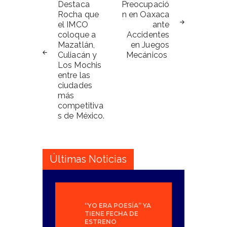
de
Destaca
Preocupació
Rocha que
n en Oaxaca
entradas
el IMCO
ante
coloque a
Accidentes
Mazatlán,
en Juegos
Culiacán y
Mecánicos
Los Mochis
entre las
ciudades
más
competitiva
s de México.
Últimas Noticias
“YO ERA POESÍA” YA
TIENE FECHA DE
ESTRENO