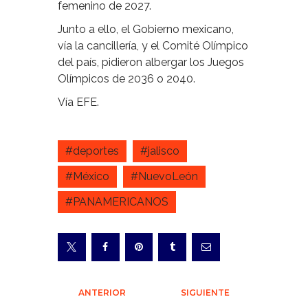
femenino de 2027.
Junto a ello, el Gobierno mexicano,
vía la cancillería, y el Comité Olímpico
del país, pidieron albergar los Juegos
Olímpicos de 2036 o 2040.
Vía EFE.
#deportes
#jalisco
#México
#NuevoLeón
#PANAMERICANOS
Navegación
ANTERIOR
SIGUIENTE