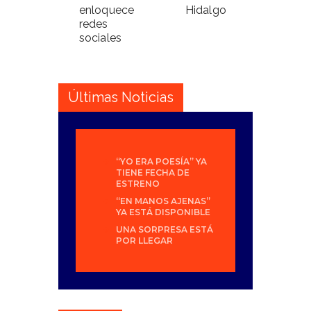
enloquece
Hidalgo
redes
sociales
Últimas Noticias
“YO ERA POESÍA” YA
TIENE FECHA DE
ESTRENO
“EN MANOS AJENAS”
YA ESTÁ DISPONIBLE
UNA SORPRESA ESTÁ
POR LLEGAR