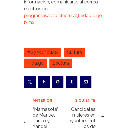
información, comunicarse al correo
electrónico:
programasalasdelectura@hidalgo.go
b.mx
#G7NOTICIAS
Cultura
Hidalgo
Lectura
Navegación
ANTERIOR
SIGUIENTE
de
“Mamasota”
Candidatas
de Manuel
mujeres en
entradas
Turizo y
ayuntamient
Yandel
os de