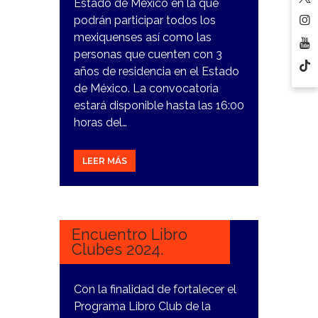
Estado de México en la que
podrán participar todos los
mexiquenses así como las
personas que cuenten con 3
años de residencia en el Estado
de México. La convocatoria
estará disponible hasta las 16:00
horas del…
LEER MÁS
8
FEBRERO,
2024
Encuentro Libro
Clubes 2024.
Con la finalidad de fortalecer el
Programa Libro Club de la