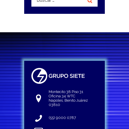
Montecito 38 Piso 31
Oficina 34 WTC
Napoles, Benito Juárez
03810
(55) 9000 0787