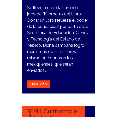
Se llevó a cabo la llamada
jornada “Kilómetro del Libro:
Donar un libro refuerza el poder
de la educación” por parte de la
Secretaría de Educación, Ciencia
y Tecnología del Estado de
México. Dicha campaña logro
reunir más de 11 mil libros,
mismo que donaron los
mexiquenses, que serán
enviados…
LEER MÁS
9
NOVIEMBRE,
2023
SEPH, Cultivando el
Placer por la