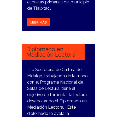
escuelas primarias del municipio
de Tlalixtac…
LEER MÁS
26
FEBRERO,
2024
Diplomado en
Mediación Lectora
La Secretaría de Cultura de
Hidalgo, trabajando de la mano
con el Programa Nacional de
Salas de Lectura, tiene el
objetivo de fomentar la lectura
desarrollando el Diplomado en
Mediación Lectora. Este
diplomado lo avala la