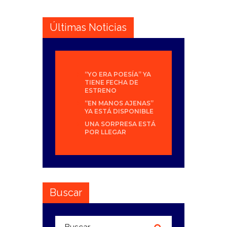
Últimas Noticias
“YO ERA POESÍA” YA
TIENE FECHA DE
ESTRENO
“EN MANOS AJENAS”
YA ESTÁ DISPONIBLE
UNA SORPRESA ESTÁ
POR LLEGAR
Buscar
Buscar: