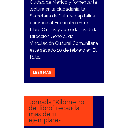
Ciudad de México y fomentar la
lectura en la ciudadanía, la
Secretaría de Cultura capitalina
convoca al Encuentro entre
Libro Clubes y autoridades de la
Dirección General de
Vinculación Cultural Comunitaria
este sábado 10 de febrero en El
Rule…
LEER MÁS
7
FEBRERO,
2024
Jornada “Kilómetro
del libro” recauda
más de 11
ejemplares.