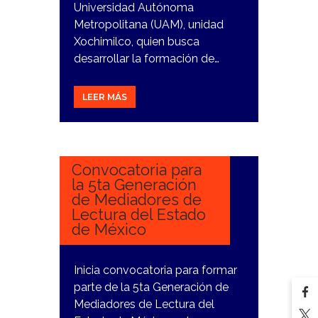
Universidad Autónoma
Metropolitana (UAM), unidad
Xochimilco, quien busca
desarrollar la formación de…
LEER MÁS
15
FEBRERO,
2024
Convocatoria para
la 5ta Generación
de Mediadores de
Lectura del Estado
de México
Inicia convocatoria para formar
parte de la 5ta Generación de
Mediadores de Lectura del