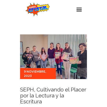
Inicio – Radio Crystal
Estaciones
Eventos
Promociones
Noticias
Para ti
9 NOVIEMBRE,
2023
Contacto
SEPH, Cultivando el Placer
por la Lectura y la
Escritura