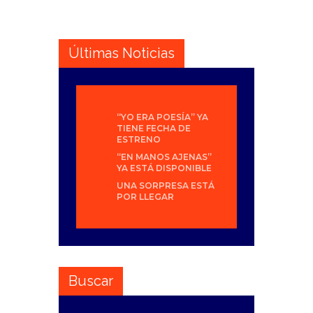
Últimas Noticias
“YO ERA POESÍA” YA
TIENE FECHA DE
ESTRENO
“EN MANOS AJENAS”
YA ESTÁ DISPONIBLE
UNA SORPRESA ESTÁ
POR LLEGAR
Buscar