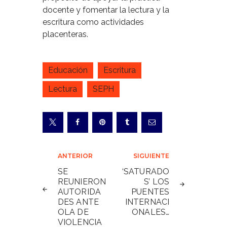
docente y fomentar la lectura y la
escritura como actividades
placenteras.
Educación
Escritura
Lectura
SEPH
Navegación
ANTERIOR
SIGUIENTE
de
SE
‘SATURADO
REUNIERON
S’ LOS
entradas
AUTORIDA
PUENTES
DES ANTE
INTERNACI
OLA DE
ONALES…
VIOLENCIA