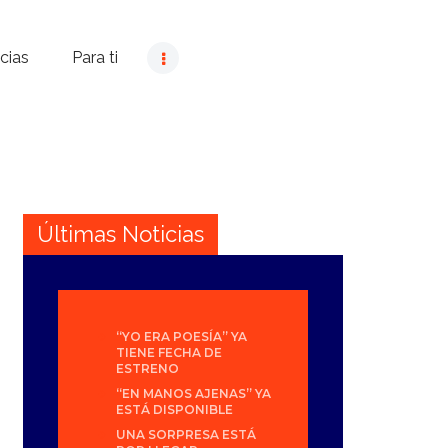
cias
Para ti
Últimas Noticias
“YO ERA POESÍA” YA
TIENE FECHA DE
ESTRENO
“EN MANOS AJENAS” YA
ESTÁ DISPONIBLE
UNA SORPRESA ESTÁ