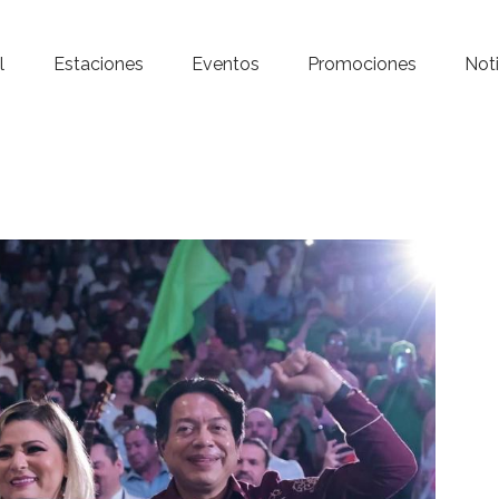
Inicio – Radio Crystal
l
Estaciones
Eventos
Promociones
Noti
Estaciones
Eventos
Promociones
Noticias
Para ti
Contacto