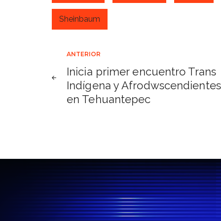
Sheinbaum
Navegación
ANTERIOR
Inicia primer encuentro Trans
de
Indígena y Afrodwscendientes
en Tehuantepec
entradas