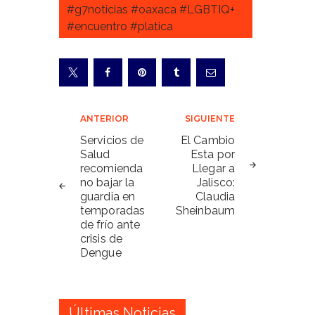
#g7noticias #oaxaca #LGBTIQ+
#encuentro #platica
Navegación
ANTERIOR
SIGUIENTE
de
Servicios de
El Cambio
Salud
Esta por
entradas
recomienda
Llegar a
no bajar la
Jalisco:
guardia en
Claudia
temporadas
Sheinbaum
de frío ante
crisis de
Dengue
Últimas Noticias