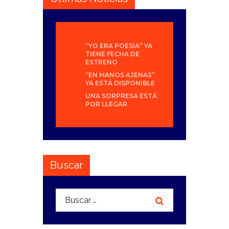
“YO ERA POESÍA” YA
TIENE FECHA DE
ESTRENO
“EN MANOS AJENAS”
YA ESTÁ DISPONIBLE
UNA SORPRESA ESTÁ
POR LLEGAR
Buscar
Buscar: