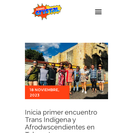
Inicio – Radio Crystal
Estaciones
Eventos
Promociones
Noticias
Para ti
18 NOVIEMBRE,
2023
Contacto
Inicia primer encuentro
Trans Indígena y
Afrodwscendientes en