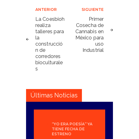
Navegación
ANTERIOR
SIGUIENTE
de
La Coesbioh
Primer
realiza
Cosecha de
entradas
talleres para
Cannabis en
la
México para
construcció
uso
n de
Industrial
corredores
bioculturale
s
Últimas Noticias
“YO ERA POESÍA” YA
TIENE FECHA DE
ESTRENO