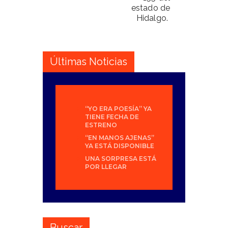
estado de
Hidalgo.
Últimas Noticias
“YO ERA POESÍA” YA
TIENE FECHA DE
ESTRENO
“EN MANOS AJENAS”
YA ESTÁ DISPONIBLE
UNA SORPRESA ESTÁ
POR LLEGAR
Buscar