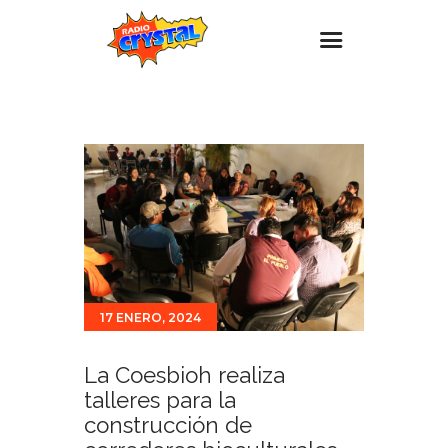
Inicio – Radio Crystal
Estaciones
Eventos
Promociones
Noticias
Para ti
17 ENERO, 2024
Contacto
La Coesbioh realiza
talleres para la
construcción de