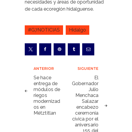
necesidades y áreas de oportunidad
de cada ecoregión hidalguense.
#G7NOTICIAS
Hidalgo
Navegación
ANTERIOR
SIGUIENTE
de
Se hace
El
entrega de
Gobernador
entradas
módulos de
Julio
riegos
Menchaca
modernizad
Salazar
os en
encabezo
Métztitlan
ceremonia
cívica por el
aniversario
155 del