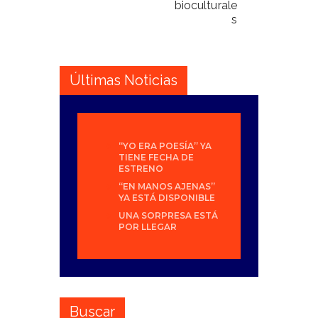
bioculturale
s
Últimas Noticias
“YO ERA POESÍA” YA
TIENE FECHA DE
ESTRENO
“EN MANOS AJENAS”
YA ESTÁ DISPONIBLE
UNA SORPRESA ESTÁ
POR LLEGAR
Buscar