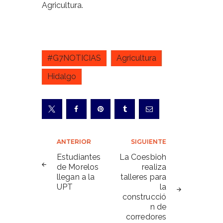
Agricultura.
#G7NOTICIAS
Agricultura
Hidalgo
Navegación
ANTERIOR
SIGUIENTE
de
Estudiantes
La Coesbioh
de Morelos
realiza
entradas
llegan a la
talleres para
UPT
la
construcció
n de
corredores