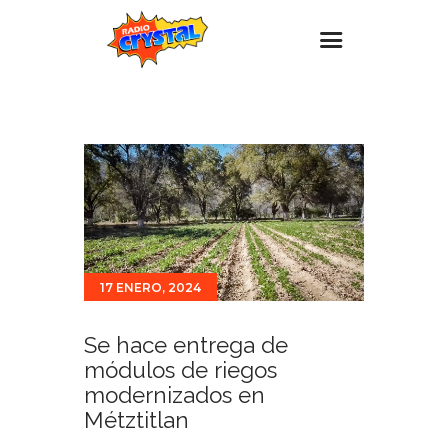
Inicio – Radio Crystal
Estaciones
Eventos
Promociones
Noticias
17 ENERO, 2024
Para ti
Contacto
Se hace entrega de
módulos de riegos
modernizados en
Métztitlan