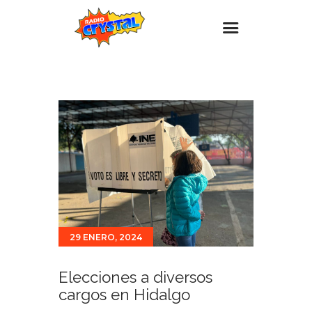
Inicio – Radio Crystal
Estaciones
Eventos
Promociones
Noticias
Para ti
Contacto
29 ENERO, 2024
Elecciones a diversos
cargos en Hidalgo