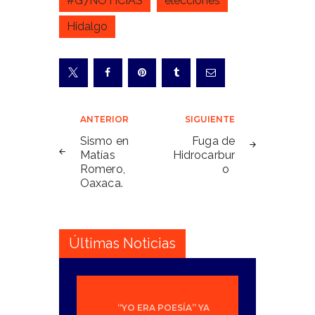
#G7NOTICIAS
elecciones
Hidalgo
Navegación
ANTERIOR
SIGUIENTE
de
Sismo en
Fuga de
Matías
Hidrocarbur
entradas
Romero,
o
Oaxaca.
Últimas Noticias
“YO ERA POESÍA” YA