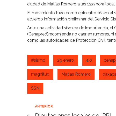
ciudad de Matías Romero a las 1:29 hora local 
El movimiento tuvo como epicentro 16 km al s
acuerdo información preliminar del Servicio S
Ante una actividad sísmica de importancia, el
(Cenapred)recomienda no caer en rumores, ni no
como las autoridades de Protección Civil, tanto
#sismo
29 enero
4.0
cenap
magnitud
Matias Romero
oaxac
SSN
Navegación
ANTERIOR
Diputaciones locales del PRI