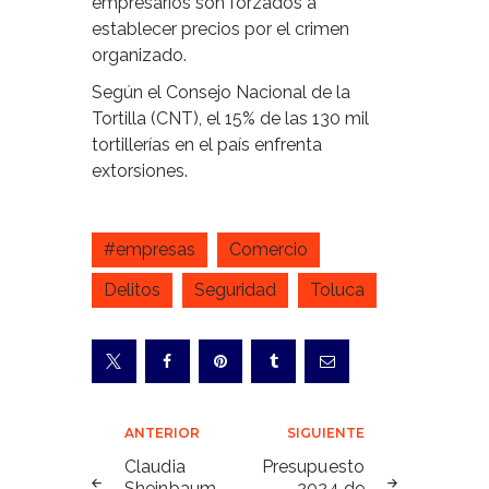
empresarios son forzados a
establecer precios por el crimen
organizado.
Según el Consejo Nacional de la
Tortilla (CNT), el 15% de las 130 mil
tortillerías en el país enfrenta
extorsiones.
#empresas
Comercio
Delitos
Seguridad
Toluca
Navegación
ANTERIOR
SIGUIENTE
de
Claudia
Presupuesto
Sheinbaum
2024 de