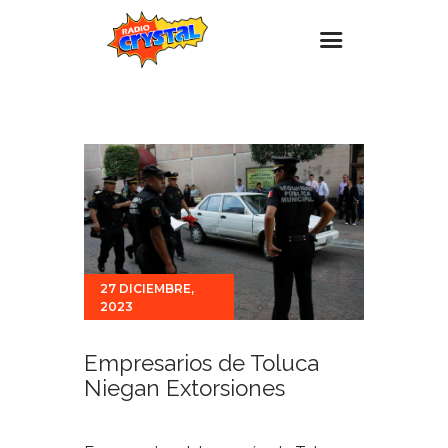
Inicio – Radio Crystal
Estaciones
Eventos
Promociones
Noticias
27 DICIEMBRE,
Para ti
2023
Contacto
Empresarios de Toluca
Niegan Extorsiones