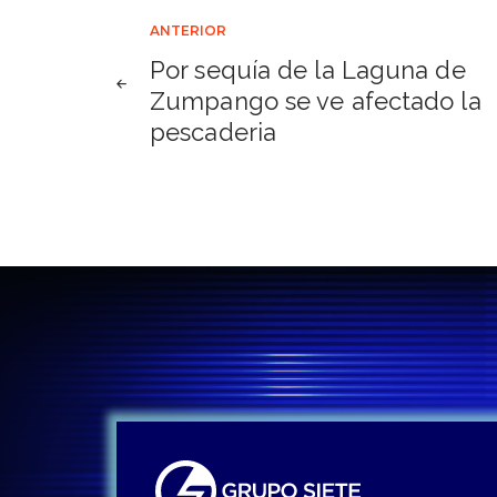
Navegación
ANTERIOR
Por sequía de la Laguna de
de
Zumpango se ve afectado la
pescaderia
entradas