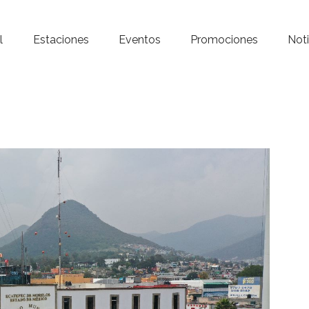
Inicio – Radio Crystal
l
Estaciones
Eventos
Promociones
Noti
Estaciones
Eventos
Promociones
Noticias
Para ti
Contacto