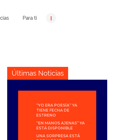
cias
Para ti
Últimas Noticias
“YO ERA POESÍA” YA
TIENE FECHA DE
ESTRENO
“EN MANOS AJENAS” YA
ESTÁ DISPONIBLE
UNA SORPRESA ESTÁ