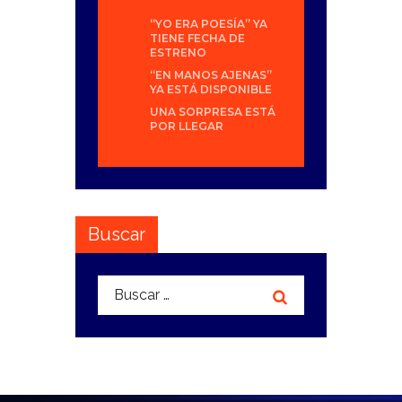
“YO ERA POESÍA” YA
TIENE FECHA DE
ESTRENO
“EN MANOS AJENAS”
YA ESTÁ DISPONIBLE
UNA SORPRESA ESTÁ
POR LLEGAR
Buscar
Buscar: