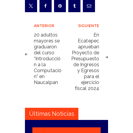
Navegación
ANTERIOR
SIGUIENTE
de
20 adultos
En
mayores se
Ecatepec
entradas
graduaron
aprueban
del curso
Proyecto de
“Introducció
Presupuesto
n a la
de Ingresos
Computació
y Egresos
n” en
para el
Naucalpan
ejercicio
fiscal 2024
Últimas Noticias