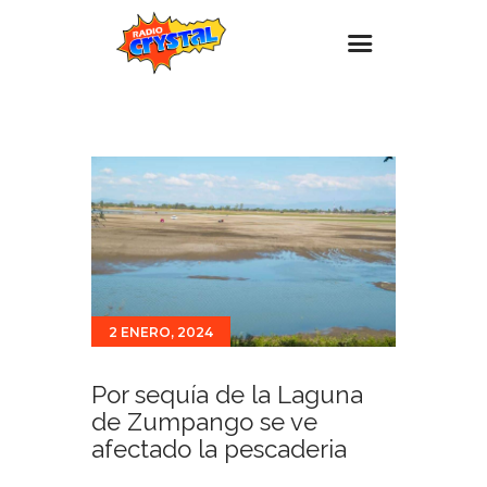
Inicio – Radio Crystal
Estaciones
Eventos
Promociones
Noticias
Para ti
2 ENERO, 2024
Contacto
Por sequía de la Laguna
de Zumpango se ve
afectado la pescaderia