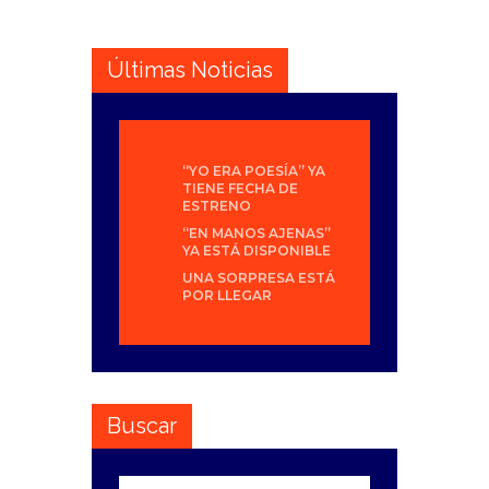
Últimas Noticias
“YO ERA POESÍA” YA
TIENE FECHA DE
ESTRENO
“EN MANOS AJENAS”
YA ESTÁ DISPONIBLE
UNA SORPRESA ESTÁ
POR LLEGAR
Buscar
Buscar: