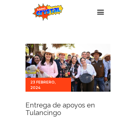
Inicio – Radio Crystal
Estaciones
Eventos
Promociones
Noticias
23 FEBRERO,
2024
Para ti
Contacto
Entrega de apoyos en
Tulancingo