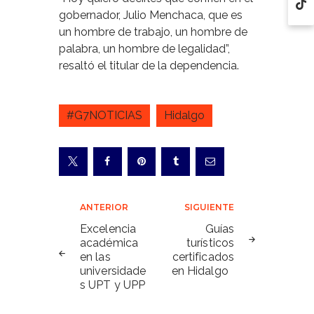
gobernador, Julio Menchaca, que es
un hombre de trabajo, un hombre de
palabra, un hombre de legalidad”,
resaltó el titular de la dependencia.
#G7NOTICIAS
Hidalgo
Navegación
ANTERIOR
SIGUIENTE
de
Excelencia
Guías
académica
turísticos
entradas
en las
certificados
universidade
en Hidalgo
s UPT y UPP