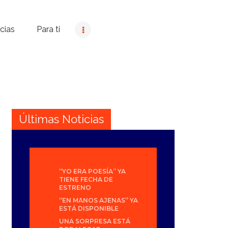
cias
Para ti
Últimas Noticias
“YO ERA POESÍA” YA
TIENE FECHA DE
ESTRENO
“EN MANOS AJENAS” YA
ESTÁ DISPONIBLE
UNA SORPRESA ESTÁ