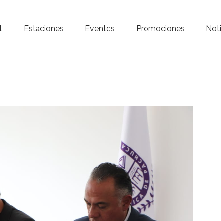
Inicio – Radio Crystal
l
Estaciones
Eventos
Promociones
Noti
Estaciones
Eventos
Promociones
Noticias
Para ti
Contacto