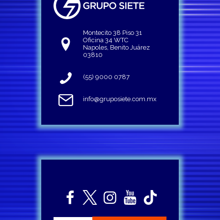
Montecito 38 Piso 31
Oficina 34 WTC
Napoles, Benito Juárez
03810
(55) 9000 0787
info@gruposiete.com.mx