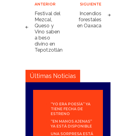
Navegación
ANTERIOR
SIGUIENTE
de
Festival del
Incendios
Mezcal,
forestales
entradas
Queso y
en Oaxaca
Vino saben
a beso
divino en
Tepotzotlán
Últimas Noticias
“YO ERA POESÍA” YA
TIENE FECHA DE
ESTRENO
“EN MANOS AJENAS”
YA ESTÁ DISPONIBLE
UNA SORPRESA ESTÁ