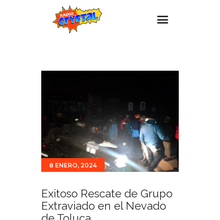
Inicio – Radio Crystal
Estaciones
Eventos
Promociones
Noticias
Para ti
Contacto
8 ENERO, 2024
Exitoso Rescate de Grupo
Extraviado en el Nevado
de Toluca