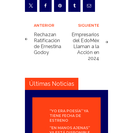
Navegación
ANTERIOR
SIGUIENTE
de
Rechazan
Empresarios
Ratificación
del EdoMéx
entradas
de Ernestina
Llaman a la
Godoy
Acción en
2024
Últimas Noticias
“YO ERA POESÍA” YA
TIENE FECHA DE
ESTRENO
“EN MANOS AJENAS”
YA ESTÁ DISPONIBLE