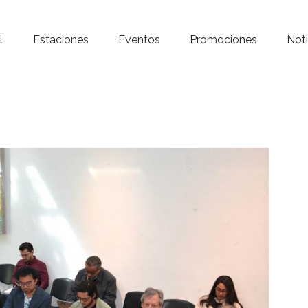
Inicio – Radio Crystal
l
Estaciones
Eventos
Promociones
Noti
Estaciones
Eventos
Promociones
Noticias
Para ti
Contacto