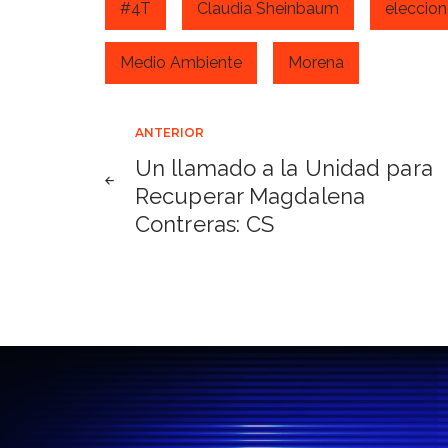
#4T
Claudia Sheinbaum
eleccio
Medio Ambiente
Morena
Navegación
ANTERIOR
Un llamado a la Unidad para
de
Recuperar Magdalena
Contreras: CS
entradas