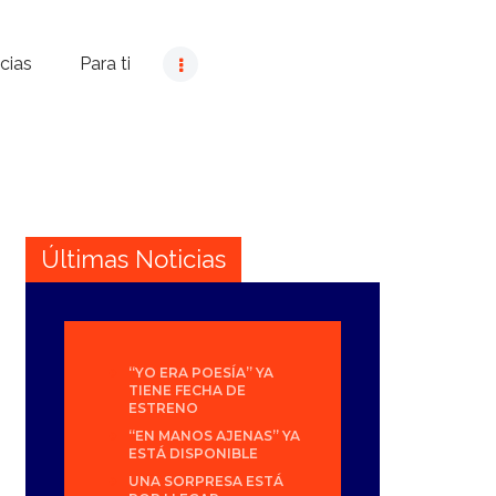
cias
Para ti
Últimas Noticias
“YO ERA POESÍA” YA
TIENE FECHA DE
ESTRENO
“EN MANOS AJENAS” YA
ESTÁ DISPONIBLE
UNA SORPRESA ESTÁ