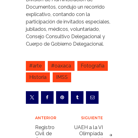
Documentos, condujo un recorrido
explicativo, contando con la
participación de invitados especiales,
jubilados, médicos, voluntariado,
Consejo Consultivo Delegacional y
Cuerpo de Gobierno Delegacional.
#arte
#oaxaca
Fotografía
Historia
IMSS
Navegación
ANTERIOR
SIGUIENTE
de
Registro
UAEH a la VI
Civil de
Olimpiada
entradas