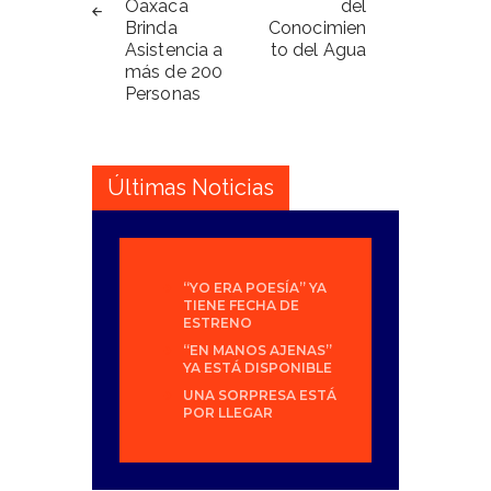
Oaxaca
del
Brinda
Conocimien
Asistencia a
to del Agua
más de 200
Personas
Últimas Noticias
“YO ERA POESÍA” YA
TIENE FECHA DE
ESTRENO
“EN MANOS AJENAS”
YA ESTÁ DISPONIBLE
UNA SORPRESA ESTÁ
POR LLEGAR