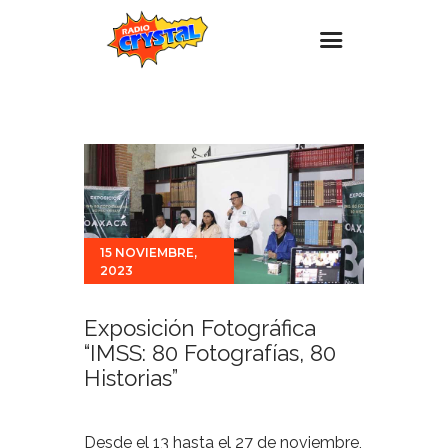
Inicio – Radio Crystal
Estaciones
Eventos
Promociones
15 NOVIEMBRE,
Noticias
2023
Para ti
Exposición Fotográfica
Contacto
“IMSS: 80 Fotografías, 80
Historias”
Desde el 13 hasta el 27 de noviembre,