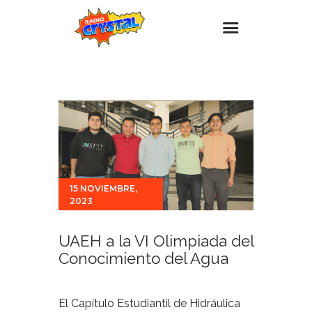
Inicio – Radio Crystal
Estaciones
Eventos
Promociones
Noticias
15 NOVIEMBRE,
2023
Para ti
Contacto
UAEH a la VI Olimpiada del
Conocimiento del Agua
El Capítulo Estudiantil de Hidráulica