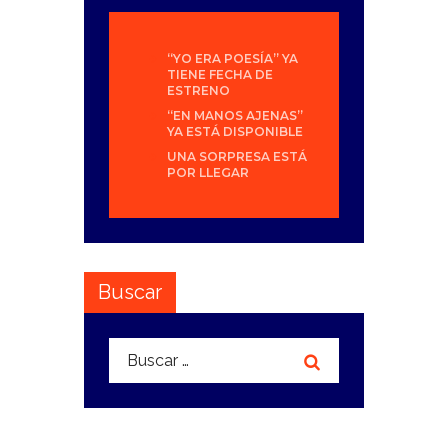
“YO ERA POESÍA” YA
TIENE FECHA DE
ESTRENO
“EN MANOS AJENAS”
YA ESTÁ DISPONIBLE
UNA SORPRESA ESTÁ
POR LLEGAR
Buscar
Buscar: