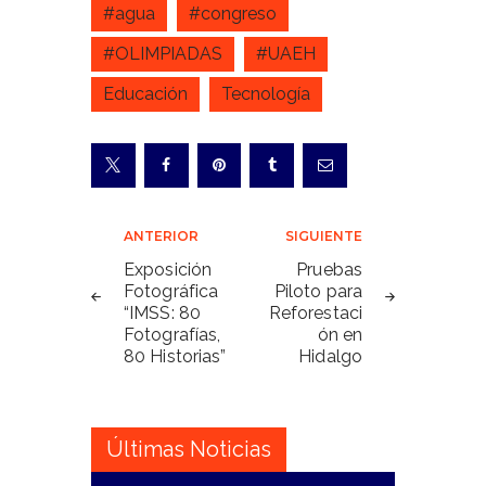
#agua
#congreso
#OLIMPIADAS
#UAEH
Educación
Tecnología
Navegación
ANTERIOR
SIGUIENTE
de
Exposición
Pruebas
Fotográfica
Piloto para
entradas
“IMSS: 80
Reforestaci
Fotografías,
ón en
80 Historias”
Hidalgo
Últimas Noticias