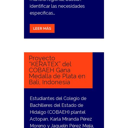
identificar las necesidades
específicas…
LEER MÁS
10
NOVIEMBRE,
2023
Proyecto
“KERATEX” del
COBAEH Gana
Medalla de Plata en
Bali, Indonesia
Estudiantes del Colegio de
Bachilleres del Estado de
Hidalgo (COBAEH) plantel
Actopan, Karla Miranda Pérez
Moreno y Jaquelín Pérez Mejía,