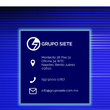
Montecito 38 Piso 31
Oficina 34 WTC
Napoles, Benito Juárez
03810
(55) 9000 0787
info@gruposiete.com.mx