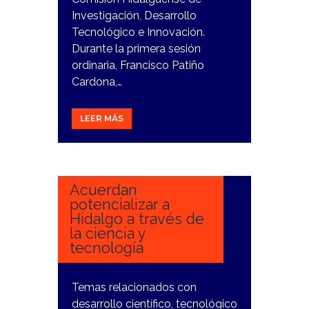
Investigación, Desarrollo
Tecnológico e Innovación.
Durante la primera sesión
ordinaria, Francisco Patiño
Cardona,…
LEER MÁS
7
DICIEMBRE,
2023
Acuerdan
potencializar a
Hidalgo a través de
la ciencia y
tecnología
Temas relacionados con
desarrollo científico, tecnológico