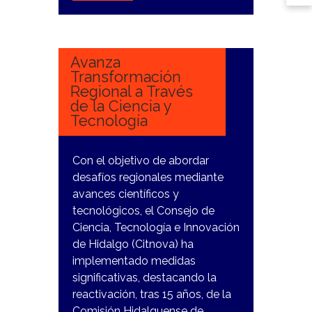
26
DICIEMBRE,
2023
Avanza
Transformación
Regional a Través
de la Ciencia y
Tecnología
Con el objetivo de abordar
desafíos regionales mediante
avances científicos y
tecnológicos, el Consejo de
Ciencia, Tecnología e Innovación
de Hidalgo (Citnova) ha
implementado medidas
significativas, destacando la
reactivación, tras 15 años, de la
Comisión Hidalguense de