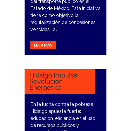
del transporte público en el
Estado de México. Esta iniciativa
tiene como objetivo la
regularización de concesiones
vencidas, la…
LEER MÁS
3
ENERO,
2024
Hidalgo Impulsa
Revolución
Energética
En la lucha contra la pobreza,
Hidalgo apuesta fuerte:
educación, eficiencia en el uso
de recursos públicos y