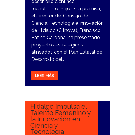
desarrollo científico-
tecnológico. Bajo esta premisa,
el director del Consejo de
Ciencia, Tecnología e Innovación
de Hidalgo (Citnova), Francisco
Patiño Cardona, ha presentado
proyectos estratégicos
alineados con el Plan Estatal de
Desarrollo del…
LEER MÁS
29
DICIEMBRE,
2023
Hidalgo Impulsa el
Talento Femenino y
la Innovación en
Ciencia y
Tecnología