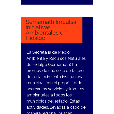
10
NOVIEMBRE,
2023
Semarnath Impulsa
Iniciativas
Ambientales en
Hidalgo
La Secretaría de Medio
Ambiente y Recursos Naturales
de Hidalgo (Semarnath) ha
promovido una serie de talleres
de fortalecimiento institucional
municipal con el propósito de
acercar los servicios y trámites
ambientales a todos los
municipios del estado. Estas
actividades, llevadas a cabo de
manera regional, buscan