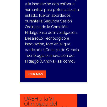
y la innovación con enfoque
humanista para potencializar al
estado, fueron abordados
durante la Segunda Sesión
Ordinaria de la Comisión
Hidalguense de Investigación,
Desarrollo Tecnológico e
Innovación, foro en el que
participó el Consejo de Ciencia,
Tecnología e Innovación de
Hidalgo (Citnova), así como…
LEER MÁS
15
NOVIEMBRE,
2023
UAEH a la VI
Olimpiada del