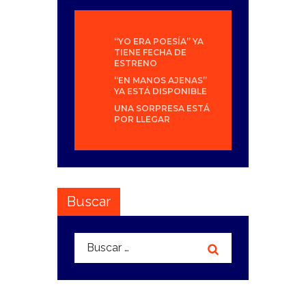
“YO ERA POESÍA” YA
TIENE FECHA DE
ESTRENO
“EN MANOS AJENAS”
YA ESTÁ DISPONIBLE
UNA SORPRESA ESTÁ
POR LLEGAR
Buscar
Buscar: