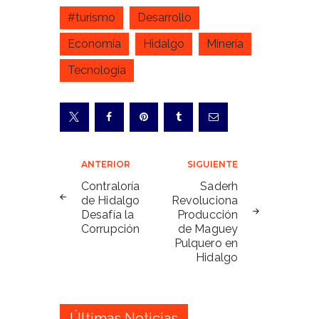
#turismo
Desarrollo
Economía
Hidalgo
Minería
Tecnología
Navegación
ANTERIOR
SIGUIENTE
de
Contraloría
Saderh
de Hidalgo
Revoluciona
entradas
Desafía la
Producción
Corrupción
de Maguey
Pulquero en
Hidalgo
Últimas Noticias