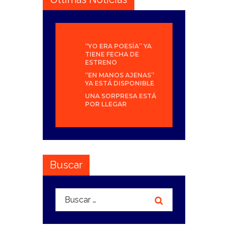
“YO ERA POESÍA” YA
TIENE FECHA DE
ESTRENO
“EN MANOS AJENAS”
YA ESTÁ DISPONIBLE
UNA SORPRESA ESTÁ
POR LLEGAR
Buscar
Buscar: