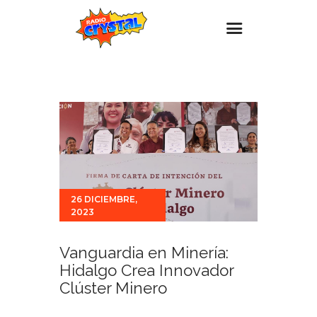
Inicio – Radio Crystal
Estaciones
Eventos
Promociones
Noticias
26 DICIEMBRE,
Para ti
2023
Contacto
Vanguardia en Minería:
Hidalgo Crea Innovador
Clúster Minero