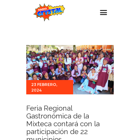
Inicio – Radio Crystal
Estaciones
Eventos
Promociones
Noticias
23 FEBRERO,
2024
Para ti
Contacto
Feria Regional
Gastronómica de la
Mixteca contará con la
participación de 22
municipios