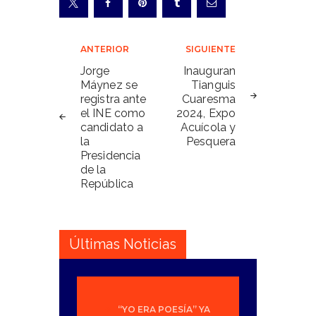
Navegación
ANTERIOR
SIGUIENTE
de
Jorge
Inauguran
Máynez se
Tianguis
entradas
registra ante
Cuaresma
el INE como
2024, Expo
candidato a
Acuícola y
la
Pesquera
Presidencia
de la
República
Últimas Noticias
“YO ERA POESÍA” YA