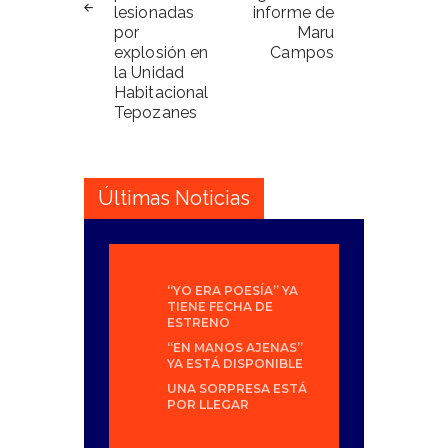
lesionadas
informe de
por
Maru
explosión en
Campos
la Unidad
Habitacional
Tepozanes
Últimas Noticias
“YO ERA POESÍA” YA
TIENE FECHA DE
ESTRENO
“EN MANOS AJENAS”
YA ESTÁ DISPONIBLE
UNA SORPRESA ESTÁ
POR LLEGAR