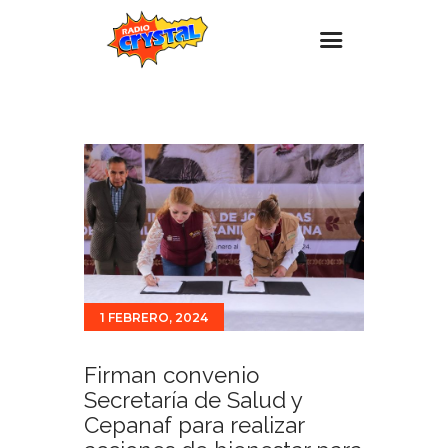
Inicio – Radio Crystal
Estaciones
Eventos
Promociones
Noticias
Para ti
1 FEBRERO, 2024
Contacto
Firman convenio
Secretaría de Salud y
Cepanaf para realizar