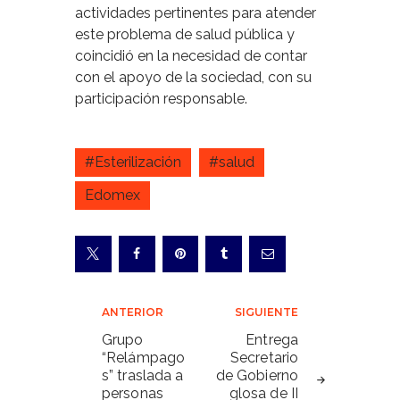
actividades pertinentes para atender
este problema de salud pública y
coincidió en la necesidad de contar
con el apoyo de la sociedad, con su
participación responsable.
#Esterilización
#salud
Edomex
Navegación
ANTERIOR
SIGUIENTE
de
Grupo
Entrega
“Relámpago
Secretario
entradas
s” traslada a
de Gobierno
personas
glosa de II