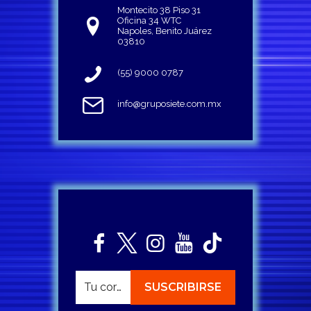
Montecito 38 Piso 31
Oficina 34 WTC
Napoles, Benito Juárez
03810
(55) 9000 0787
info@gruposiete.com.mx