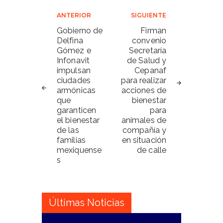
Navegación
ANTERIOR
SIGUIENTE
de
Gobierno de
Firman
Delfina
convenio
entradas
Gómez e
Secretaría
Infonavit
de Salud y
impulsan
Cepanaf
ciudades
para realizar
armónicas
acciones de
que
bienestar
garanticen
para
el bienestar
animales de
de las
compañía y
familias
en situación
mexiquense
de calle
s
Últimas Noticias