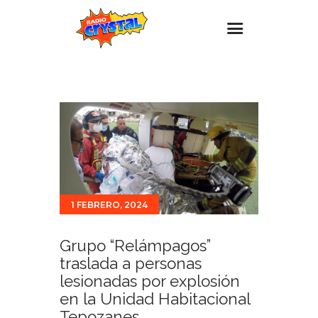
Inicio – Radio Crystal
Estaciones
Eventos
Promociones
Noticias
1 FEBRERO, 2024
Para ti
Contacto
Grupo “Relámpagos”
traslada a personas
lesionadas por explosión
en la Unidad Habitacional
Tepozanes