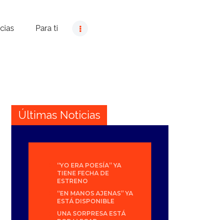
cias
Para ti
Últimas Noticias
“YO ERA POESÍA” YA
TIENE FECHA DE
ESTRENO
“EN MANOS AJENAS” YA
ESTÁ DISPONIBLE
UNA SORPRESA ESTÁ