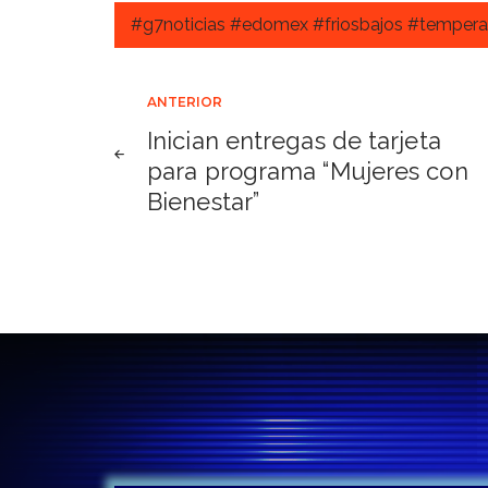
#g7noticias #edomex #friosbajos #tempera
Navegación
ANTERIOR
Inician entregas de tarjeta
de
para programa “Mujeres con
Bienestar”
entradas