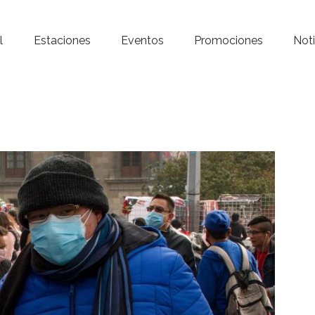
Inicio – Radio Crystal
l
Estaciones
Eventos
Promociones
Noti
Estaciones
Eventos
Promociones
Noticias
Para ti
Contacto