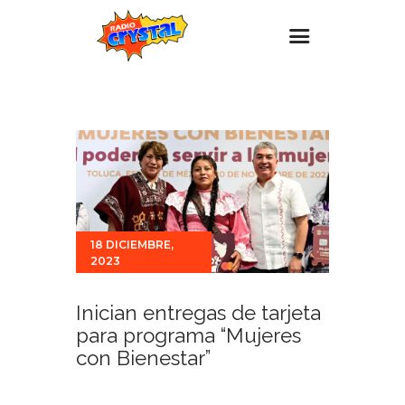
Inicio – Radio Crystal
Estaciones
Eventos
Promociones
Noticias
18 DICIEMBRE,
2023
Para ti
Contacto
Inician entregas de tarjeta
para programa “Mujeres
con Bienestar”