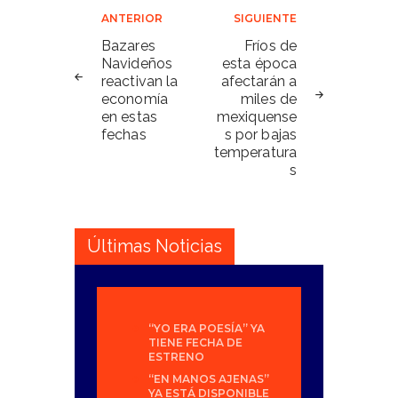
Navegación
ANTERIOR
SIGUIENTE
de
Bazares
Fríos de
Navideños
esta época
entradas
reactivan la
afectarán a
economía
miles de
en estas
mexiquense
fechas
s por bajas
temperatura
s
Últimas Noticias
“YO ERA POESÍA” YA
TIENE FECHA DE
ESTRENO
“EN MANOS AJENAS”
YA ESTÁ DISPONIBLE