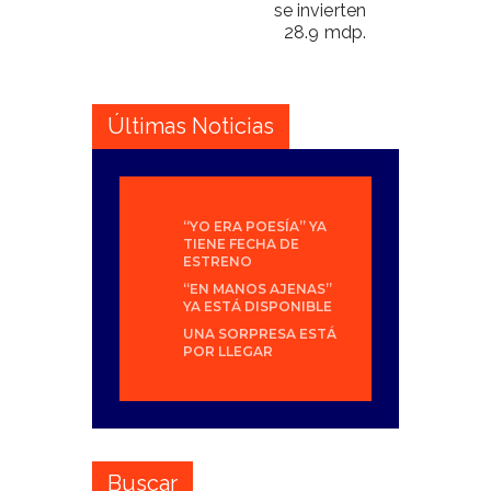
se invierten
28.9 mdp.
Últimas Noticias
“YO ERA POESÍA” YA
TIENE FECHA DE
ESTRENO
“EN MANOS AJENAS”
YA ESTÁ DISPONIBLE
UNA SORPRESA ESTÁ
POR LLEGAR
Buscar