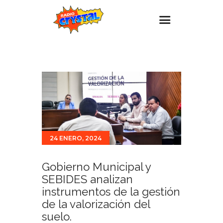
Inicio – Radio Crystal
Estaciones
Eventos
Promociones
Noticias
24 ENERO, 2024
Para ti
Contacto
Gobierno Municipal y
SEBIDES analizan
instrumentos de la gestión
de la valorización del
suelo.