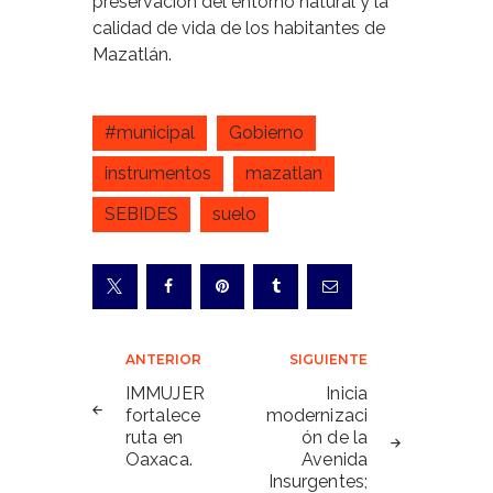
preservación del entorno natural y la
calidad de vida de los habitantes de
Mazatlán.
#municipal
Gobierno
instrumentos
mazatlan
SEBIDES
suelo
Navegación
ANTERIOR
SIGUIENTE
de
IMMUJER
Inicia
fortalece
modernizaci
entradas
ruta en
ón de la
Oaxaca.
Avenida
Insurgentes;