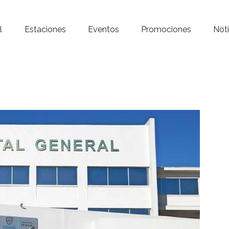
Inicio – Radio Crystal
l
Estaciones
Eventos
Promociones
Noti
Estaciones
Eventos
Promociones
Noticias
Para ti
Contacto