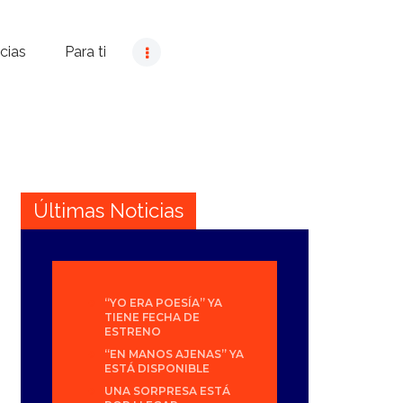
cias
Para ti
Últimas Noticias
“YO ERA POESÍA” YA
TIENE FECHA DE
ESTRENO
“EN MANOS AJENAS” YA
ESTÁ DISPONIBLE
UNA SORPRESA ESTÁ