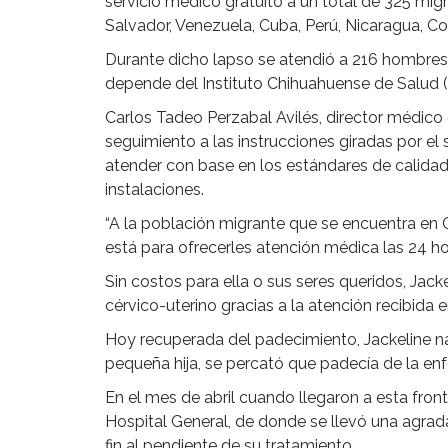
servicio médico gratuito a un total de 325 mi
Salvador, Venezuela, Cuba, Perú, Nicaragua, Col
Durante dicho lapso se atendió a 216 hombres 
depende del Instituto Chihuahuense de Salud (I
Carlos Tadeo Perzabal Avilés, director médic
seguimiento a las instrucciones giradas por el
atender con base en los estándares de calidad 
instalaciones.
“A la población migrante que se encuentra en 
está para ofrecerles atención médica las 24 hor
Sin costos para ella o sus seres queridos, Jac
cérvico-uterino gracias a la atención recibida en
Hoy recuperada del padecimiento, Jackeline na
pequeña hija, se percató que padecía de la e
En el mes de abril cuando llegaron a esta front
Hospital General, de donde se llevó una agrada
fin al pendiente de su tratamiento.