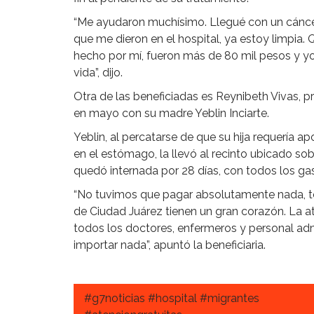
“Me ayudaron muchísimo. Llegué con un cáncer
que me dieron en el hospital, ya estoy limpia.
hecho por mí, fueron más de 80 mil pesos y y
vida”, dijo.
Otra de las beneficiadas es Reynibeth Vivas, p
en mayo con su madre Yeblin Inciarte.
Yeblin, al percatarse de que su hija requería 
en el estómago, la llevó al recinto ubicado so
quedó internada por 28 días, con todos los gas
“No tuvimos que pagar absolutamente nada, t
de Ciudad Juárez tienen un gran corazón. La a
todos los doctores, enfermeros y personal admi
importar nada”, apuntó la beneficiaria.
#g7noticias #hospital #migrantes