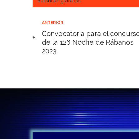
#atenciongratuitas
Navegación
ANTERIOR
Convocatoria para el concurs
de
de la 126 Noche de Rábanos
2023.
entradas