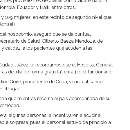
grantes provenientes de países como Guatemala, El
ombia, Ecuador y Haití, entre otros.
y 109 mujeres, en este recinto de segundo nivel que
chisal).
o del nosocomio, aseguró que se da puntual
 secretario de Salud, Gilberto Baeza Mendoza, de
y calidez, a los pacientes que acuden a las
Ciudad Juárez, le recordamos que el Hospital General
as del día de forma gratuita”, enfatizó el funcionario.
keline Goire, procedente de Cuba, venció al cáncer
 el lugar.
rra que mientras recorría el país acompañada de su
nfermedad.
era, algunas personas la incentivaron a acudir al
ble sorpresa, pues el personal estuvo de principio a