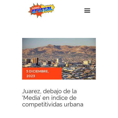
Inicio – Radio Crystal
Estaciones
Eventos
Promociones
Noticias
5 DICIEMBRE,
2023
Para ti
Contacto
Juarez, debajo de la
‘Media’ en indice de
competitividas urbana