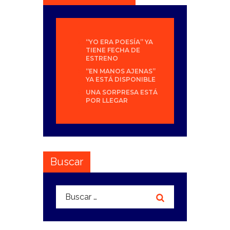
“YO ERA POESÍA” YA
TIENE FECHA DE
ESTRENO
“EN MANOS AJENAS”
YA ESTÁ DISPONIBLE
UNA SORPRESA ESTÁ
POR LLEGAR
Buscar
Buscar: