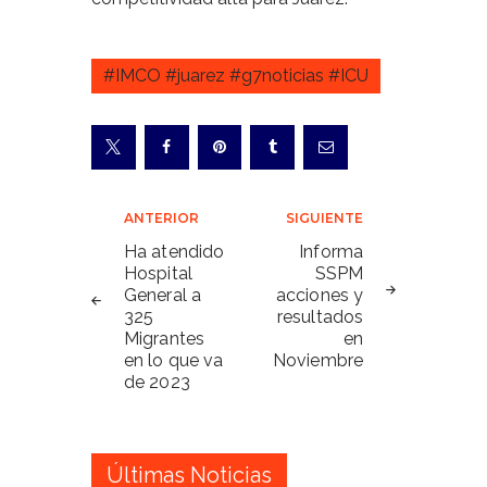
#IMCO #juarez #g7noticias #ICU
Navegación
ANTERIOR
SIGUIENTE
de
Ha atendido
Informa
Hospital
SSPM
entradas
General a
acciones y
325
resultados
Migrantes
en
en lo que va
Noviembre
de 2023
Últimas Noticias