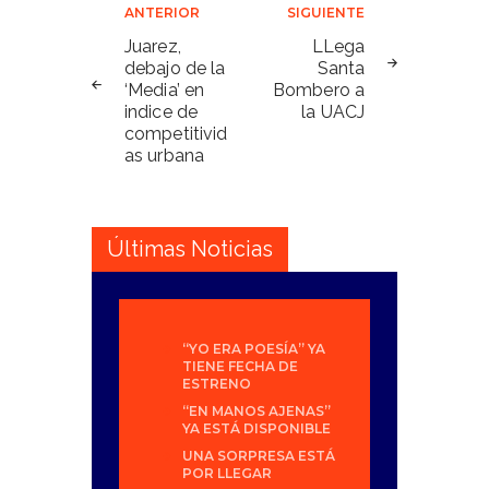
Navegación
ANTERIOR
SIGUIENTE
de
Juarez,
LLega
debajo de la
Santa
entradas
‘Media’ en
Bombero a
indice de
la UACJ
competitivid
as urbana
Últimas Noticias
“YO ERA POESÍA” YA
TIENE FECHA DE
ESTRENO
“EN MANOS AJENAS”
YA ESTÁ DISPONIBLE
UNA SORPRESA ESTÁ
POR LLEGAR