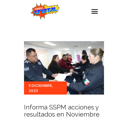
Inicio – Radio Crystal
Estaciones
Eventos
Promociones
Noticias
Para ti
5 DICIEMBRE,
2023
Contacto
Informa SSPM acciones y
resultados en Noviembre