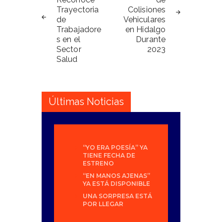
entradas
Trayectoria
Colisiones
de
Vehiculares
Trabajadore
en Hidalgo
s en el
Durante
Sector
2023
Salud
Últimas Noticias
“YO ERA POESÍA” YA
TIENE FECHA DE
ESTRENO
“EN MANOS AJENAS”
YA ESTÁ DISPONIBLE
UNA SORPRESA ESTÁ
POR LLEGAR