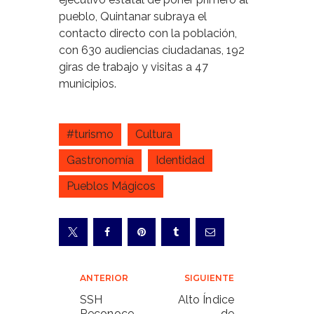
pueblo, Quintanar subraya el
contacto directo con la población,
con 630 audiencias ciudadanas, 192
giras de trabajo y visitas a 47
municipios.
#turismo
Cultura
Gastronomía
Identidad
Pueblos Mágicos
Navegación
ANTERIOR
SIGUIENTE
de
SSH
Alto Índice
Reconoce
de