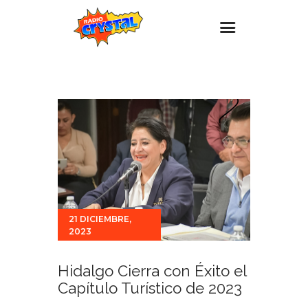
Inicio – Radio Crystal
Estaciones
Eventos
Promociones
Noticias
Para ti
21 DICIEMBRE,
Contacto
2023
Hidalgo Cierra con Éxito el
Capítulo Turístico de 2023