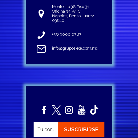
Montecito 38 Piso 31
Oficina 34 WTC
Napoles, Benito Juárez
03810
(55) 9000 0787
info@gruposiete.com.mx