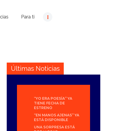
cias
Para ti
Últimas Noticias
“YO ERA POESÍA” YA
TIENE FECHA DE
ESTRENO
“EN MANOS AJENAS” YA
ESTÁ DISPONIBLE
UNA SORPRESA ESTÁ