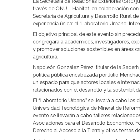
La Secretaría de Relaciones Exteriores (SRE) j
través de ONU – Habitat, en colaboración con e
Secretaría de Agricultura y Desarrollo Rural de
experiencia única: el “Laboratorio Urbano: Inte
El objetivo principal de este evento sin precede
congregará a académicos, investigadores, expe
y promover soluciones sostenibles en áreas crí
agricultura.
Napoleón González Pérez, titular de la Saderh, 
política pública encabezada por Julio Mencha
un espacio para que actores locales e intern
relacionados con el desarrollo y la sostenibilid
El “Laboratorio Urbano” se llevará a cabo los d
Universidad Tecnológica de Mineral de Reforma 
evento se llevarán a cabo talleres relacionado
Asociaciones para el Desarrollo Económico, F
Derecho al Acceso a la Tierra y otros temas de