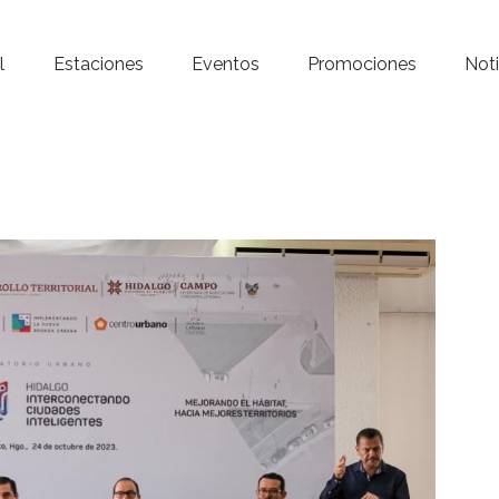
Inicio – Radio Crystal
l
Estaciones
Eventos
Promociones
Noti
Estaciones
Eventos
Promociones
Noticias
Para ti
Contacto