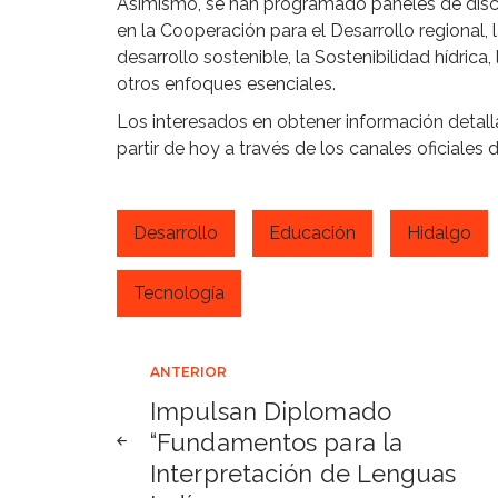
Asimismo, se han programado paneles de disc
en la Cooperación para el Desarrollo regional, 
desarrollo sostenible, la Sostenibilidad hídrica
otros enfoques esenciales.
Los interesados en obtener información detalla
partir de hoy a través de los canales oficiales 
Desarrollo
Educación
Hidalgo
Tecnología
Navegación
ANTERIOR
Impulsan Diplomado
de
“Fundamentos para la
Interpretación de Lenguas
entradas