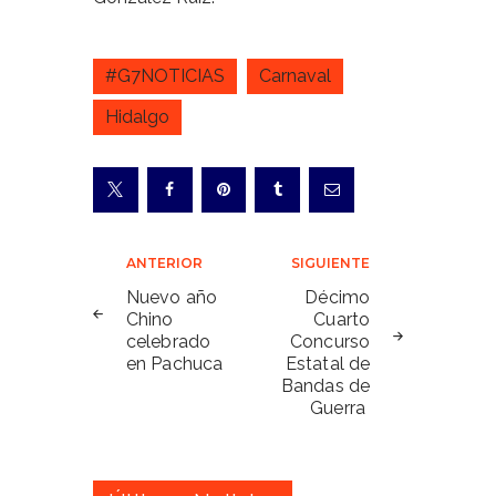
#G7NOTICIAS
Carnaval
Hidalgo
Navegación
ANTERIOR
SIGUIENTE
de
Nuevo año
Décimo
Chino
Cuarto
entradas
celebrado
Concurso
en Pachuca
Estatal de
Bandas de
Guerra