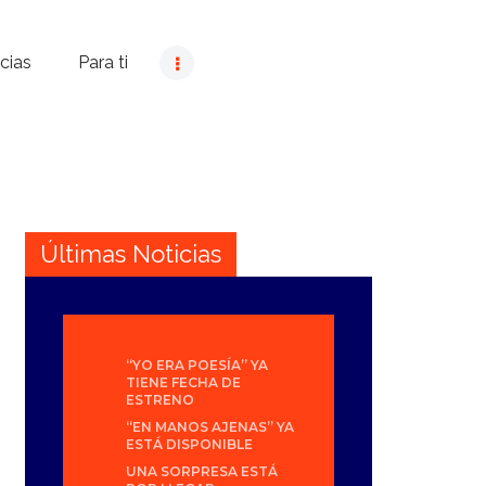
cias
Para ti
Últimas Noticias
“YO ERA POESÍA” YA
TIENE FECHA DE
ESTRENO
“EN MANOS AJENAS” YA
ESTÁ DISPONIBLE
UNA SORPRESA ESTÁ