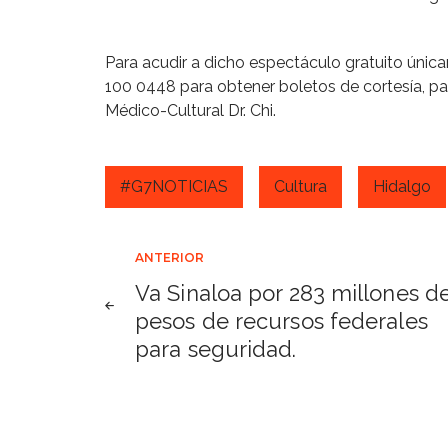
Para acudir a dicho espectáculo gratuito úni
100 0448 para obtener boletos de cortesía, p
Médico-Cultural Dr. Chi.
#G7NOTICIAS
Cultura
Hidalgo
Navegación
ANTERIOR
Va Sinaloa por 283 millones d
de
pesos de recursos federales
para seguridad.
entradas