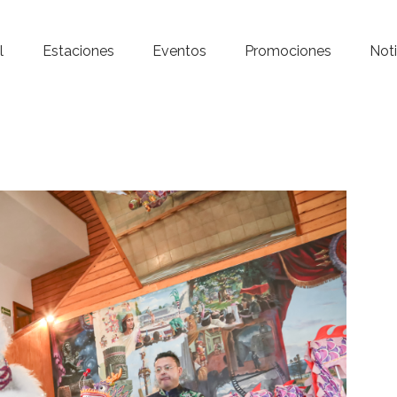
Inicio – Radio Crystal
l
Estaciones
Eventos
Promociones
Noti
Estaciones
Eventos
Promociones
Noticias
Para ti
Contacto