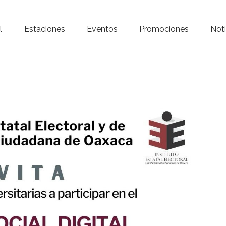
Inicio – Radio Crystal
l
Estaciones
Eventos
Promociones
Noti
Estaciones
Eventos
Promociones
Noticias
Para ti
Contacto