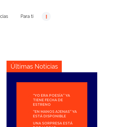
cias
Para ti
Últimas Noticias
“YO ERA POESÍA” YA
TIENE FECHA DE
ESTRENO
“EN MANOS AJENAS” YA
ESTÁ DISPONIBLE
UNA SORPRESA ESTÁ