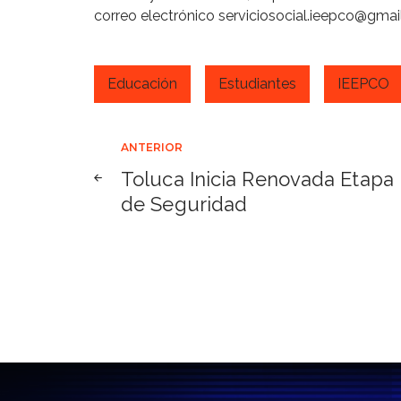
correo electrónico serviciosocial.ieepco@gmai
Educación
Estudiantes
IEEPCO
Navegación
ANTERIOR
Toluca Inicia Renovada Etapa
de
de Seguridad
entradas