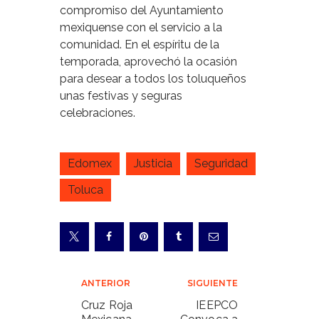
compromiso del Ayuntamiento
mexiquense con el servicio a la
comunidad. En el espíritu de la
temporada, aprovechó la ocasión
para desear a todos los toluqueños
unas festivas y seguras
celebraciones.
Edomex
Justicia
Seguridad
Toluca
Navegación
ANTERIOR
SIGUIENTE
de
Cruz Roja
IEEPCO