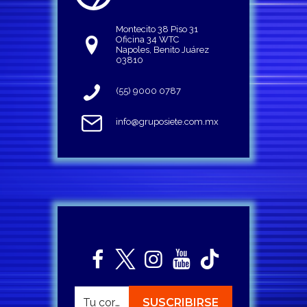
Montecito 38 Piso 31
Oficina 34 WTC
Napoles, Benito Juárez
03810
(55) 9000 0787
info@gruposiete.com.mx