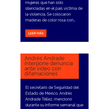
mujeres que han sido
silenciadas en el país víctima de
la violencia. Se colocaron
maderas de color rosa con…
LEER MÁS
21
FEBRERO,
2024
Andrés Andrade
interpone denuncia
ante vídeo con
difamaciones
El secretario de Seguridad del
Estado de México, Andrés
Andrade Téllez, mencionó
durante su informe semanal que