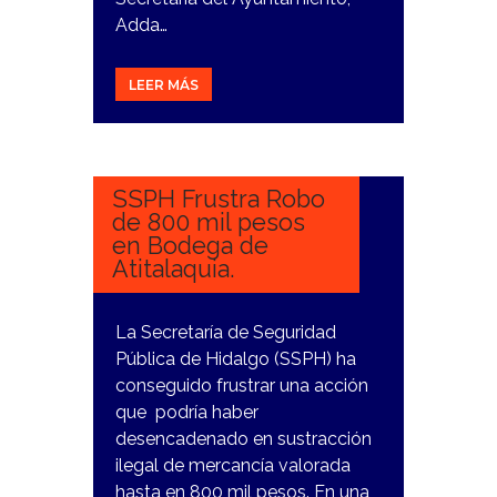
Adda…
LEER MÁS
10
ENERO,
2024
SSPH Frustra Robo
de 800 mil pesos
en Bodega de
Atitalaquia.
La Secretaría de Seguridad
Pública de Hidalgo (SSPH) ha
conseguido frustrar una acción
que podría haber
desencadenado en sustracción
ilegal de mercancía valorada
hasta en 800 mil pesos. En una