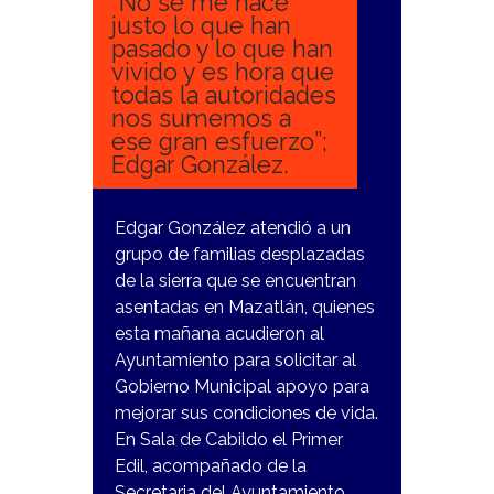
”No se me hace
justo lo que han
pasado y lo que han
vivido y es hora que
todas la autoridades
nos sumemos a
ese gran esfuerzo”;
Edgar González.
Edgar González atendió a un
grupo de familias desplazadas
de la sierra que se encuentran
asentadas en Mazatlán, quienes
esta mañana acudieron al
Ayuntamiento para solicitar al
Gobierno Municipal apoyo para
mejorar sus condiciones de vida.
En Sala de Cabildo el Primer
Edil, acompañado de la
Secretaria del Ayuntamiento,