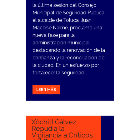
la última sesión del Consejo
Municipal de Seguridad Pública,
el alcalde de Toluca, Juan
Maccise Naime, proclamó una
nueva fase para la
administración municipal,
destacando la renovación de la
confianza y la reconciliación de
la ciudad. En un esfuerzo por
fortalecer la seguridad,…
LEER MÁS
21
DICIEMBRE,
2023
Xóchitl Gálvez
Repudia la
Vigilancia a Críticos