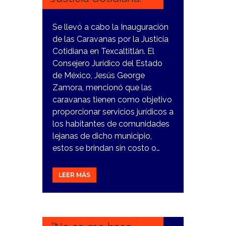
Se llevó a cabo la Inauguración
de las Caravanas por la Justicia
Cotidiana en Texcaltitlán. El
Consejero Jurídico del Estado
de México, Jesús George
Zamora, mencionó que las
caravanas tienen como objetivo
proporcionar servicios jurídicos a
los habitantes de comunidades
lejanas de dicho municipio,
estos se brindan sin costo o…
LEER MÁS
15
ENERO,
2024