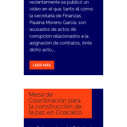
recientemente se publicó un
vídeo en el que, tanto él como
la secretaria de Finanzas,
Paulina Moreno García, son
acusados de actos de
corrupción relacionados a la
asignación de contratos. Ante
dicho acto,…
LEER MÁS
16
FEBRERO,
2024
Mesa de
Coordinación para
la construcción de
la paz en Coacalco