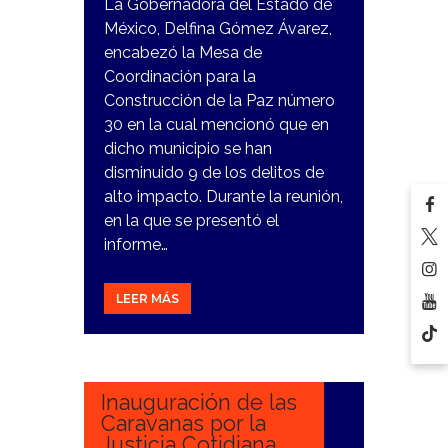
La Gobernadora del Estado de
México, Delfina Gómez Ávarez,
encabezó la Mesa de
Coordinación para la
Construcción de la Paz número
30 en la cual mencionó que en
dicho municipio se han
disminuido 9 de los delitos de
alto impacto. Durante la reunión,
en la que se presentó el
informe…
LEER MÁS
8
FEBRERO,
2024
Inauguración de las
Caravanas por la
Justicia Cotidiana.