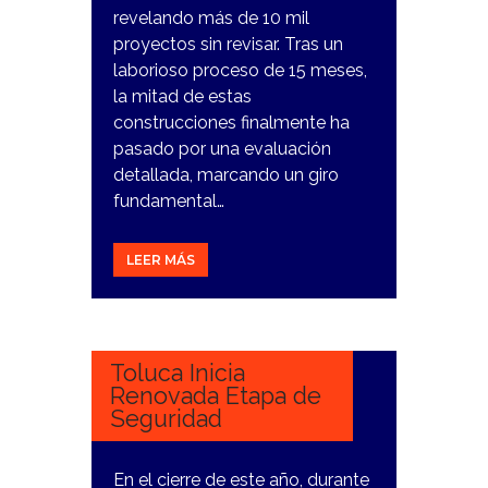
revelando más de 10 mil
proyectos sin revisar. Tras un
laborioso proceso de 15 meses,
la mitad de estas
construcciones finalmente ha
pasado por una evaluación
detallada, marcando un giro
fundamental…
LEER MÁS
22
DICIEMBRE,
2023
Toluca Inicia
Renovada Etapa de
Seguridad
En el cierre de este año, durante