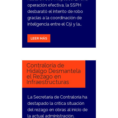
operación efectiva, la SSPH
desbarató el intento de robo
gracias a la coordinación de
inteligencia entre el C5i y la…
LEER MÁS
23
DICIEMBRE,
2023
Contraloría de
Hidalgo Desmantela
el Rezago en
Infraestructuras
La Secretaría de Contraloría ha
destapado la crítica situación
del rezago en obras al inicio de
la actual administración,